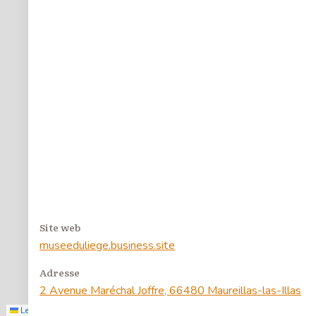
4
55
4
3
7
2
Site web
museeduliege.business.site
Filtrer
Adresse
2 Avenue Maréchal Joffre, 66480 Maureillas-las-Illas
Leaflet
|
©
Stadia Maps
, ©
OpenMapTiles
, ©
OpenStreetMap
contributors