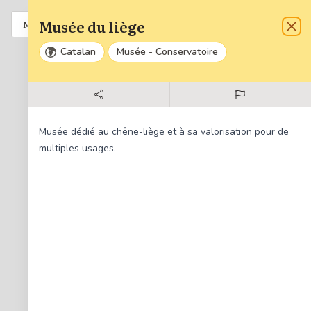
Musée du liège
Liste
A venir
MENU
Fer
Catalan
Musée - Conservatoire
Zoom
Dézo
34
Musée dédié au chêne-liège et à sa valorisation pour de
Réinit
multiples usages.