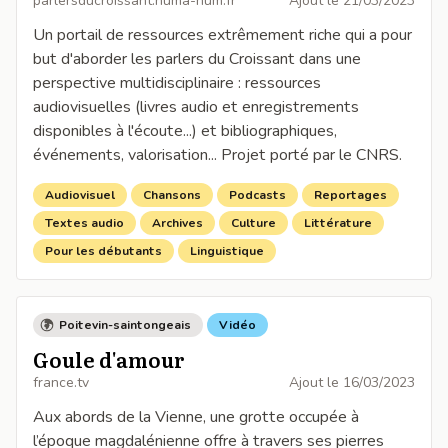
parlersducroissant.huma-num.fr
Ajout le
21/03/2023
Un portail de ressources extrêmement riche qui a pour
but d'aborder les parlers du Croissant dans une
perspective multidisciplinaire : ressources
audiovisuelles (livres audio et enregistrements
disponibles à l'écoute...) et bibliographiques,
événements, valorisation... Projet porté par le CNRS.
Audiovisuel
Chansons
Podcasts
Reportages
Textes audio
Archives
Culture
Littérature
Pour les débutants
Linguistique
Poitevin-saintongeais
Vidéo
Goule d'amour
france.tv
Ajout le
16/03/2023
Aux abords de la Vienne, une grotte occupée à
l’époque magdalénienne offre à travers ses pierres