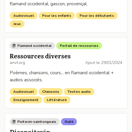
flamand occidental, gascon, provençal.
Audiovisuel
Pour les enfants
Pour les débutants
Jeux
Flamand occidental
Portail de ressources
Ressources diverses
anvt.org
Ajout le
29/01/2024
Poèmes, chansons, cours... en flamand occidental +
audios associés.
Audiovisuel
Chansons
Textes audio
Enseignement
Littérature
Poitevin-saintongeais
Outil
Dicopoitevin