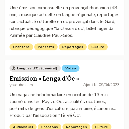
Une émission bimensuelle en provençal rhodanien (48
min) : musique actuelle en langue régionale, reportages
sur l’actualité culturelle en oc provençal dans le Gard,
rubrique pédagogique "la Classa d’oc", billet, agenda.
Animée par Claudine Paul-Gros.
Chansons
Podcasts
Reportages
Culture
Langues d'Oc (général)
Vidéo
Emission « Lenga d'Òc »
youtube.com
Ajout le
09/04/2023
Un magazine hebdomadaire en occitan de 13 min,
tourné dans les Pays d'Oc : actualités occitanes,
portraits de gens d'ici, culture, patrimoine, économie...
Produit par l'association "Tè Vé Òc".
Audiovisuel
Chansons
Reportages
Culture