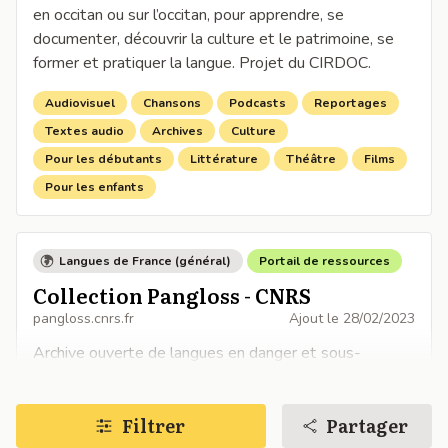
en occitan ou sur l’occitan, pour apprendre, se
documenter, découvrir la culture et le patrimoine, se
former et pratiquer la langue. Projet du CIRDOC.
Audiovisuel
Chansons
Podcasts
Reportages
Textes audio
Archives
Culture
Pour les débutants
Littérature
Théâtre
Films
Pour les enfants
Langues de France (général)
Portail de ressources
Collection Pangloss - CNRS
pangloss.cnrs.fr
Ajout le
28/02/2023
Archive ouverte de langues en danger et sous-
documentées. La collection Pangloss rassemble les
enregistrements audio et vidéo recueillis par les
Filtrer
Partager
chercheurs au fil de leurs enquêtes de terrain sur tous