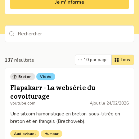
Je m'informe
Rechercher
137
résultats
10
par page
Tous
Breton
Vidéo
Flapakarr - La websérie du
covoiturage
youtube.com
Ajout le
24/02/2026
Une sitcom humoristique en breton, sous-titrée en
breton et en français (Brezhoweb).
Audiovisuel
Humour