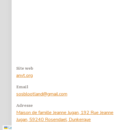
4
55
4
3
Site web
7
anvt.org
Email
2
sosblootland@gmail.com
Adresse
Filtrer
Maison de famille Jeanne Jugan, 192 Rue Jeanne
Jugan, 59240 Rosendael, Dunkerque
Leaflet
|
©
Stadia Maps
, ©
OpenMapTiles
, ©
OpenStreetMap
contributors