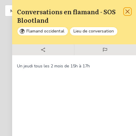
Conversations en flamand - SOS
Liste
A venir
MENU
Fer
Blootland
Flamand occidental
Lieu de conversation
Zoom
Dézo
34
Réinit
Un jeudi tous les 2 mois de 15h à 17h