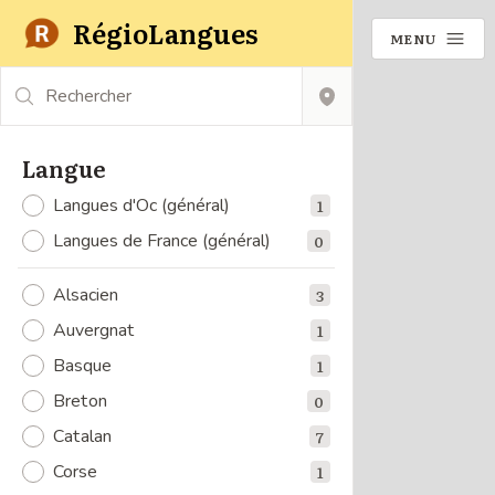
RégioLangues
MENU
Rechercher
Langue
Langues d'Oc (général)
1
Langues de France (général)
0
Alsacien
3
Auvergnat
1
Basque
1
Breton
0
Catalan
7
Corse
1