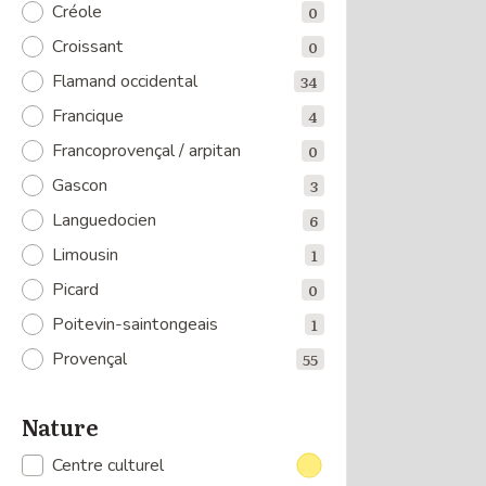
Créole
0
Croissant
0
Flamand occidental
34
Francique
4
Francoprovençal / arpitan
0
Gascon
3
Languedocien
6
Limousin
1
Picard
0
Poitevin-saintongeais
1
Provençal
55
Nature
Centre culturel