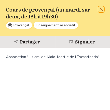
Cours de provençal (un mardi sur
Liste
A venir
Ferm
deux, de 18h à 19h30)
Provençal
Enseignement associatif
Zoom
Dézo
Partager
Signaler
Réinit
Association "Lis ami de Malo-Mort e de l'Escandihado"
6