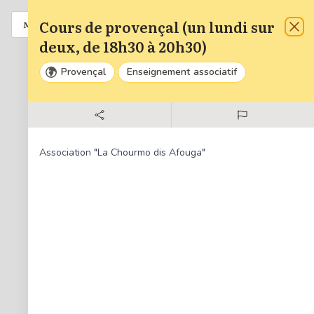
Cours de provençal (un lundi sur
Liste
A venir
MENU
Fer
deux, de 18h30 à 20h30)
Provençal
Enseignement associatif
Zoom
Dézo
34
Réinit
Association "La Chourmo dis Afouga"