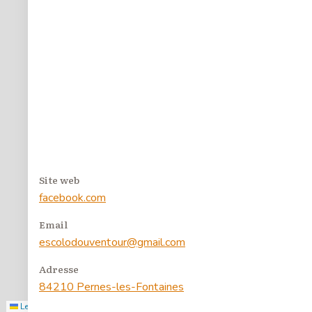
4
55
4
3
7
Site web
facebook.com
2
Email
escolodouventour@gmail.com
Filtrer
Adresse
84210 Pernes-les-Fontaines
Leaflet
|
©
Stadia Maps
, ©
OpenMapTiles
, ©
OpenStreetMap
contributors