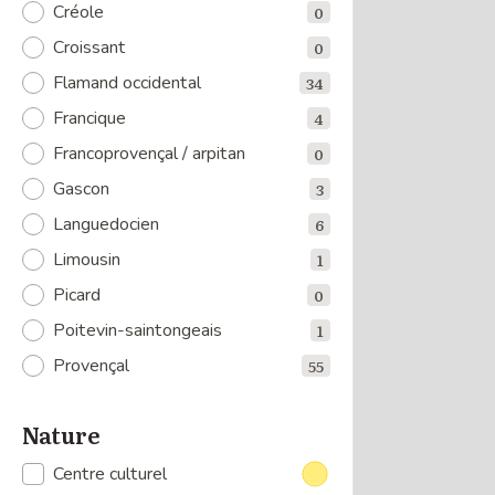
Créole
0
Croissant
0
Flamand occidental
34
Francique
4
Francoprovençal / arpitan
0
Gascon
3
Languedocien
6
Limousin
1
Picard
0
Poitevin-saintongeais
1
Provençal
55
Nature
Centre culturel