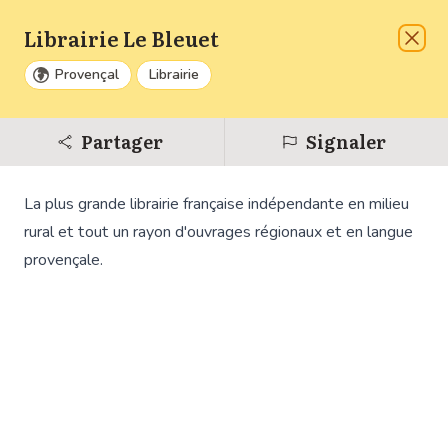
Librairie Le Bleuet
Liste
A venir
Ferm
Provençal
Librairie
Zoom
Partager
Signaler
Dézo
La plus grande librairie française indépendante en milieu
Réinit
rural et tout un rayon d'ouvrages régionaux et en langue
provençale.
6