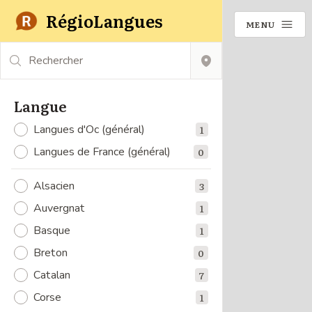
RégioLangues
MENU
Rechercher
Langue
Langues d'Oc (général)
1
Langues de France (général)
0
Alsacien
3
Auvergnat
1
Basque
1
Breton
0
Catalan
7
Corse
1