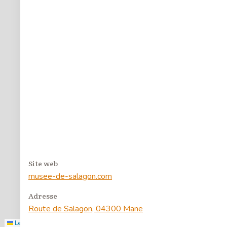
4
55
4
3
7
2
Site web
musee-de-salagon.com
Filtrer
Adresse
Route de Salagon, 04300 Mane
Leaflet
|
©
Stadia Maps
, ©
OpenMapTiles
, ©
OpenStreetMap
contributors