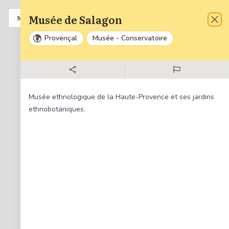
Musée de Salagon
Liste
A venir
MENU
Fer
Provençal
Musée - Conservatoire
Zoom
Dézo
34
Musée ethnologique de la Haute-Provence et ses jardins
Réinit
ethnobotaniques.