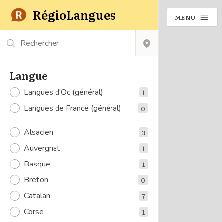
RégioLangues
MENU
Rechercher
Langue
Langues d'Oc (général)
1
Langues de France (général)
0
Alsacien
3
Auvergnat
1
Basque
1
Breton
0
Catalan
7
Corse
1