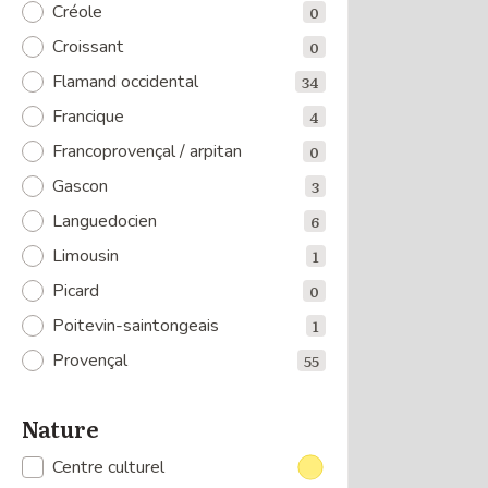
Créole
0
Croissant
0
Flamand occidental
34
Francique
4
Francoprovençal / arpitan
0
Gascon
3
Languedocien
6
Limousin
1
Picard
0
Poitevin-saintongeais
1
Provençal
55
Nature
Centre culturel