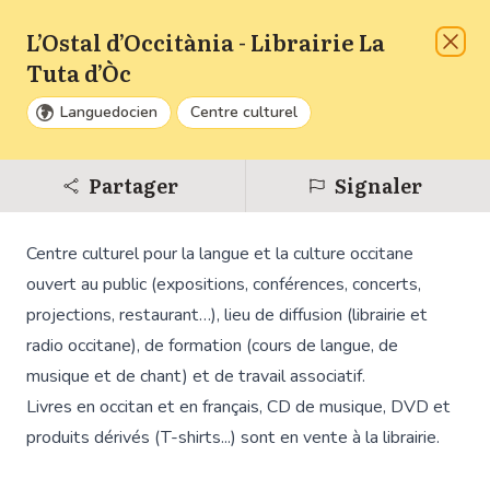
L’Ostal d’Occitània - Librairie La
Liste
A venir
Ferm
Tuta d’Òc
Languedocien
Centre culturel
Zoom
Dézo
Partager
Signaler
Réinit
Centre culturel pour la langue et la culture occitane
ouvert au public (expositions, conférences, concerts,
projections, restaurant…), lieu de diffusion (librairie et
radio occitane), de formation (cours de langue, de
musique et de chant) et de travail associatif.
6
Livres en occitan et en français, CD de musique, DVD et
produits dérivés (T-shirts...) sont en vente à la librairie.