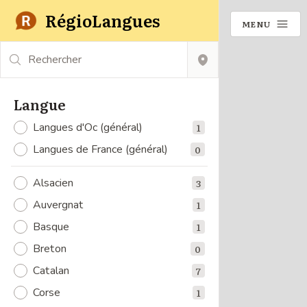
RégioLangues
MENU
Rechercher
Langue
Langues d'Oc (général)
1
Langues de France (général)
0
Alsacien
3
Auvergnat
1
Basque
1
Breton
0
Catalan
7
Corse
1