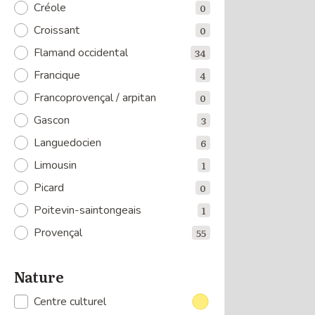
Créole
0
Croissant
0
Flamand occidental
34
Francique
4
Francoprovençal / arpitan
0
Gascon
3
Languedocien
6
Limousin
1
Picard
0
Poitevin-saintongeais
1
Provençal
55
Nature
Centre culturel