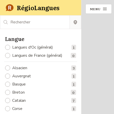
RégioLangues
MENU
Rechercher
Langue
Langues d'Oc (général)
1
Langues de France (général)
0
Alsacien
3
Auvergnat
1
Basque
1
Breton
0
Catalan
7
Corse
1