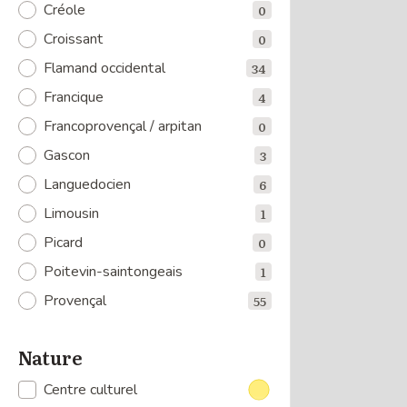
Créole
0
Croissant
0
Flamand occidental
34
Francique
4
Francoprovençal / arpitan
0
Gascon
3
Languedocien
6
Limousin
1
Picard
0
Poitevin-saintongeais
1
Provençal
55
Nature
Centre culturel