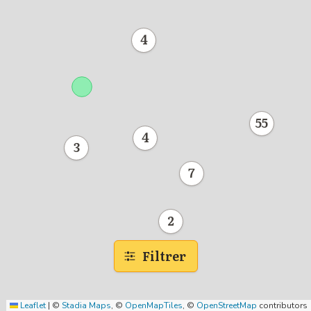
4
55
4
3
7
2
Filtrer
Leaflet
|
©
Stadia Maps
, ©
OpenMapTiles
, ©
OpenStreetMap
contributors