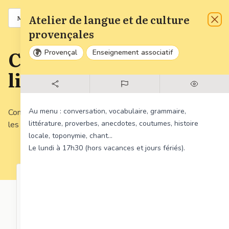
Atelier de langue et de culture
Carte
A venir
MENU
Fer
provençales
Carte collaborative :
Provençal
Enseignement associatif
liste
Au menu : conversation, vocabulaire, grammaire,
Consultez la liste des lieux et évènements en rapport avec
littérature, proverbes, anecdotes, coutumes, histoire
les langues régionales !
locale, toponymie, chant...
Le lundi à 17h30 (hors vacances et jours fériés).
'T is Kerstdag in Vlaenderen -
Noël en Flandre
Flamand occidental
Événement
Chants traditionnels en flamand et en