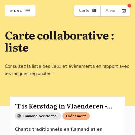
Carte
A venir
MENU
Carte collaborative :
liste
Consultez la liste des lieux et évènements en rapport avec
les langues régionales !
'T is Kerstdag in Vlaenderen -
Noël en Flandre
Flamand occidental
Événement
Chants traditionnels en flamand et en