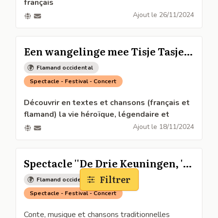
français
Noël aux chandelles avec le trio Om Eën Keër
Ajout le
26/11/2024
Samedi 7 décembre à 20h à l'église de
Bergues
Een wangelinge mee Tisje Tasje -
Balade en Flandre
Flamand occidental
Spectacle - Festival - Concert
Découvrir en textes et chansons (français et
flamand) la vie héroïque, légendaire et
romancée du plus célèbre des colporteurs,
Ajout le
18/11/2024
Tisje-Tasje.
Spectacle dans les pas de Tisje-Tasje le 23
novembre à 16h à la maison de la bataille de
Spectacle ''De Drie Keuningen, 't
Noordpeene 59
is oek een vierden ! Le 4ème Roi
Filtrer
Flamand occidental
Spectacle avec Lysiane Degand, Marie-Christine
Mage !
Spectacle - Festival - Concert
Lambrecht, Antoine Quaghebeur et Joël Devos
Entrée libre
Conte, musique et chansons traditionnelles