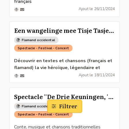
français
Noël aux chandelles avec le trio Om Eën Keër
Ajout le
26/11/2024
Samedi 7 décembre à 20h à l'église de
Bergues
Een wangelinge mee Tisje Tasje -
Balade en Flandre
Flamand occidental
Spectacle - Festival - Concert
Découvrir en textes et chansons (français et
flamand) la vie héroïque, légendaire et
romancée du plus célèbre des colporteurs,
Ajout le
18/11/2024
Tisje-Tasje.
Spectacle dans les pas de Tisje-Tasje le 23
novembre à 16h à la maison de la bataille de
Spectacle ''De Drie Keuningen, 't
Noordpeene 59
is oek een vierden ! Le 4ème Roi
Filtrer
Flamand occidental
Spectacle avec Lysiane Degand, Marie-Christine
Mage !
Spectacle - Festival - Concert
Lambrecht, Antoine Quaghebeur et Joël Devos
Entrée libre
Conte, musique et chansons traditionnelles