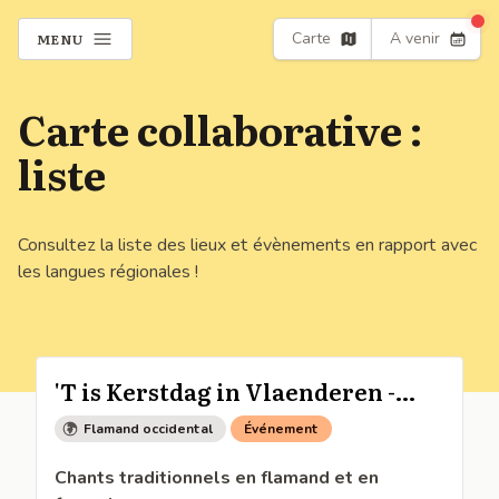
Carte
A venir
MENU
Carte collaborative :
liste
Consultez la liste des lieux et évènements en rapport avec
les langues régionales !
'T is Kerstdag in Vlaenderen -
Noël en Flandre
Flamand occidental
Événement
Chants traditionnels en flamand et en