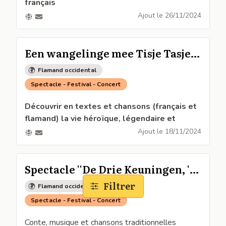
français
Noël aux chandelles avec le trio Om Eën Keër
Ajout le
26/11/2024
Samedi 7 décembre à 20h à l'église de
Bergues
Een wangelinge mee Tisje Tasje -
Balade en Flandre
Flamand occidental
Spectacle - Festival - Concert
Découvrir en textes et chansons (français et
flamand) la vie héroïque, légendaire et
romancée du plus célèbre des colporteurs,
Ajout le
18/11/2024
Tisje-Tasje.
Spectacle dans les pas de Tisje-Tasje le 23
novembre à 16h à la maison de la bataille de
Spectacle ''De Drie Keuningen, 't
Noordpeene 59
is oek een vierden ! Le 4ème Roi
Filtrer
Flamand occidental
Spectacle avec Lysiane Degand, Marie-Christine
Mage !
Spectacle - Festival - Concert
Lambrecht, Antoine Quaghebeur et Joël Devos
Entrée libre
Conte, musique et chansons traditionnelles