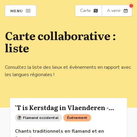
Carte
A venir
MENU
Carte collaborative :
liste
Consultez la liste des lieux et évènements en rapport avec
les langues régionales !
'T is Kerstdag in Vlaenderen -
Noël en Flandre
Flamand occidental
Événement
Chants traditionnels en flamand et en